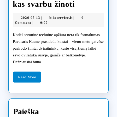
Sezoninė
kas svarbu žinoti
dviračio
2026-
bikeservice.lt
2026-05-13
bikeservice.lt
0
|
|
techninė
05-
Comment
0:00
|
13
apžiūra
Kodėl sezoninė techninė apžiūra nėra tik formalumas
Kaune:
Pavasaris Kaune prasideda keistai – vienu metu gatvėse
pasirodo šimtai dviratininkų, kurie visą žiemą laikė
kas
savo dviratuką rūsyje, garaže ar balkonėlyje.
svarbu
Dažniausiai būna
žinoti
Read
Read More
More
Paieška