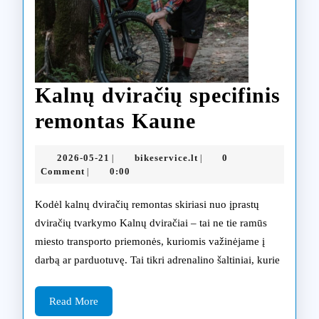
Kalnų dviračių specifinis
Kalnų
remontas Kaune
dviračių
2026-
bikeservice.lt
2026-05-21
bikeservice.lt
0
|
|
specifinis
05-
Comment
0:00
|
21
remontas
Kodėl kalnų dviračių remontas skiriasi nuo įprastų
Kaune
dviračių tvarkymo Kalnų dviračiai – tai ne tie ramūs
miesto transporto priemonės, kuriomis važinėjame į
darbą ar parduotuvę. Tai tikri adrenalino šaltiniai, kurie
Read
Read More
More