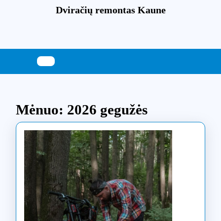
Skip
Dviračių remontas Kaune
to
content
Skip
to
content
Mėnuo:
2026 gegužės