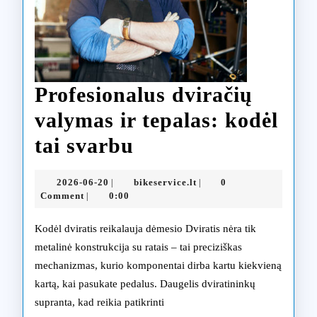
Profesionalus dviračių
valymas ir tepalas: kodėl
Profesionalus
tai svarbu
dviračių
2026-
bikeservice.lt
2026-06-20
bikeservice.lt
0
|
|
valymas
06-
Comment
0:00
|
20
ir
Kodėl dviratis reikalauja dėmesio Dviratis nėra tik
tepalas:
metalinė konstrukcija su ratais – tai preciziškas
mechanizmas, kurio komponentai dirba kartu kiekvieną
kodėl
kartą, kai pasukate pedalus. Daugelis dviratininkų
tai
supranta, kad reikia patikrinti