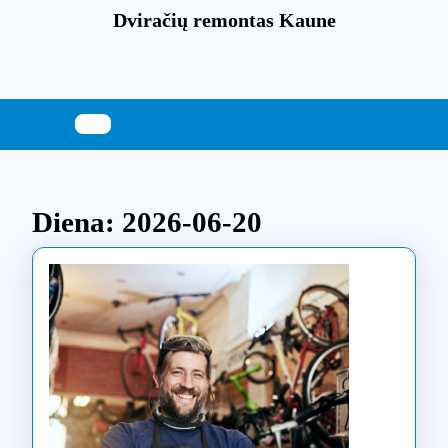
Skip
Dviračių remontas Kaune
to
content
Skip
to
content
Diena:
2026-06-20