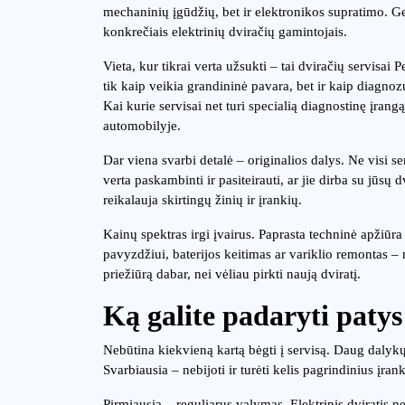
mechaninių įgūdžių, bet ir elektronikos supratimo. Geri
konkrečiais elektrinių dviračių gamintojais.
Vieta, kur tikrai verta užsukti – tai dviračių servisai
tik kaip veikia grandininė pavara, bet ir kaip diagno
Kai kurie servisai net turi specialią diagnostinę įrang
automobilyje.
Dar viena svarbi detalė – originalios dalys. Ne visi ser
verta paskambinti ir pasiteirauti, ar jie dirba su jūsų
reikalauja skirtingų žinių ir įrankių.
Kainų spektras irgi įvairus. Paprasta techninė apžiūra
pavyzdžiui, baterijos keitimas ar variklio remontas –
priežiūrą dabar, nei vėliau pirkti naują dviratį.
Ką galite padaryti paty
Nebūtina kiekvieną kartą bėgti į servisą. Daug dalykų g
Svarbiausia – nebijoti ir turėti kelis pagrindinius įrank
Pirmiausia – reguliarus valymas. Elektrinis dviratis ne