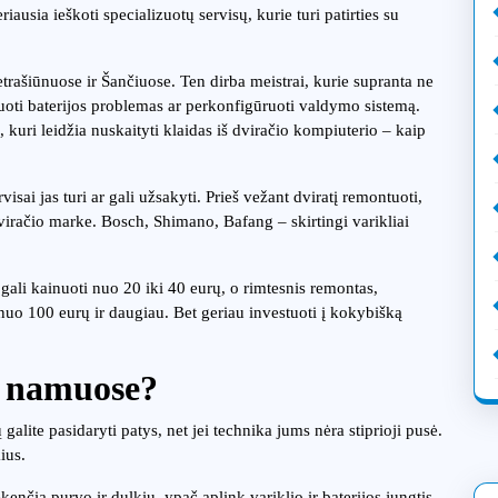
ausia ieškoti specializuotų servisų, kurie turi patirties su
 Petrašiūnuose ir Šančiuose. Ten dirba meistrai, kurie supranta ne
zuoti baterijos problemas ar perkonfigūruoti valdymo sistemą.
ą, kuri leidžia nuskaityti klaidas iš dviračio kompiuterio – kaip
visai jas turi ar gali užsakyti. Prieš vežant dviratį remontuoti,
 dviračio marke. Bosch, Shimano, Bafang – skirtingi varikliai
 gali kainuoti nuo 20 iki 40 eurų, o rimtesnis remontas,
 nuo 100 eurų ir daugiau. Bet geriau investuoti į kokybišką
s namuose?
alite pasidaryti patys, net jei technika jums nėra stiprioji pusė.
ius.
kenčia purvo ir dulkių, ypač aplink variklio ir baterijos jungtis.