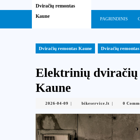
Skip
Dviračių remontas
to
Kaune
content
PAGRINDINIS
Skip
to
content
Dviračių remontas Kaune
Dviračių remontas
Elektrinių dviračių
Kaune
2026-
bikeservice.lt
2026-04-09
bikeservice.lt
0 Comm
|
|
04-
09