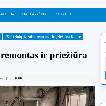
GALERIJA
TINKLARAŠTIS
KONTAKTAI
Elektrinių dviračių remontas ir priežiūra Kaune
 remontas ir priežiūra
ent
0:00
|