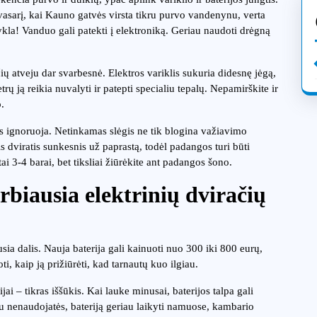
asarį, kai Kauno gatvės virsta tikru purvo vandenynu, verta
ykla! Vanduo gali patekti į elektroniką. Geriau naudoti drėgną
čių atveju dar svarbesnė. Elektros variklis sukuria didesnę jėgą,
ų ją reikia nuvalyti ir patepti specialiu tepalų. Nepamirškite ir
.
s ignoruoja. Netinkamas slėgis ne tik blogina važiavimo
is dviratis sunkesnis už paprastą, todėl padangos turi būti
i 3-4 barai, bet tiksliai žiūrėkite ant padangos šono.
arbiausia elektrinių dviračių
iausia dalis. Nauja baterija gali kainuoti nuo 300 iki 800 eurų,
i, kaip ją prižiūrėti, kad tarnautų kuo ilgiau.
ai – tikras iššūkis. Kai lauke minusai, baterijos talpa gali
u nenaudojatės, bateriją geriau laikyti namuose, kambario