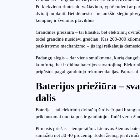
Po kiekvieno rimtesnio važiavimo, ypač rudenį ar pav
dviratį nuplauti. Bet dėmesio – ne aukšto slėgio plov
kempinę ir švelnius ploviklius.
Grandinės priežiūra – tai klasika, bet elektrinių dvira
todėl grandinė nusidėvi greičiau. Kas 200-300 kilometr
paskirstymo mechanizmo – jis irgi reikalauja dėmesio
Padangų slėgis – dar viena smulkmena, kurią daugeli
komfortą, bet ir didina baterijos suvartojimą. Elektrin
pripūstos pagal gamintojo rekomendacijas. Paprastai ta
Baterijos priežiūra – sv
dalis
Baterija – tai elektrinių dviračių širdis. Ir pati brang
priklausomai nuo talpos ir gamintojo. Todėl verta žinot
Pirmasis priešas – temperatūra. Lietuvos žiemos baterij
sumažėti net 30-40 procentų. Todėl žiemą, jei dvirači