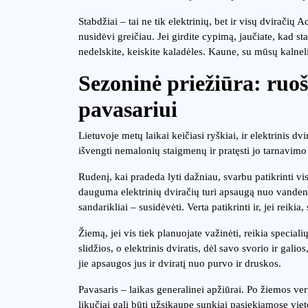
Stabdžiai – tai ne tik elektrinių, bet ir visų dviračių 
nusidėvi greičiau. Jei girdite cypimą, jaučiate, kad st
nedelskite, keiskite kaladėles. Kaune, su mūsų kalnel
Sezoninė priežiūra: ruoš
pavasariui
Lietuvoje metų laikai keičiasi ryškiai, ir elektrinis dvi
išvengti nemalonių staigmenų ir pratęsti jo tarnavimo 
Rudenį, kai pradeda lyti dažniau, svarbu patikrinti 
dauguma elektrinių dviračių turi apsaugą nuo vandens (I
sandarikliai – susidėvėti. Verta patikrinti ir, jei reikia,
Žiemą, jei vis tiek planuojate važinėti, reikia spec
slidžios, o elektrinis dviratis, dėl savo svorio ir galio
jie apsaugos jus ir dviratį nuo purvo ir druskos.
Pavasaris – laikas generalinei apžiūrai. Po žiemos ver
likučiai gali būti užsikaupę sunkiai pasiekiamose vieto