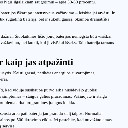
os lygis ilgalaikiam saugojimui – apie 50-60 procentų.
aterijos iškart po intensyvaus važiavimo – leiskite jai atvėsti. Ir
tik sugadinti bateriją, bet ir sukelti gaisrą. Skamba dramatiška,
 dažnai. Šiuolaikinės ličio jonų baterijos nemėgsta būti visiškai
žiavimo, nei laukti, kol ji visiškai išseks. Taip baterija tarnaus
 kaip jas atpažinti
ausytis. Keisti garsai, netikėtas energijos suvartojimas,
erai.
eikšti, kad viduje susikaupė purvo arba nusidėvėjo guoliai.
 simptomas – staigus galios praradimas. Važiuojate ir staiga
o problema arba programinės įrangos klaida.
 sensta arba pati baterija jau prarado dalį talpos. Normaliai
s talpos po 500 įkrovimo ciklų. Jei pastebite, kad nuvažiuojamas
ą servise.