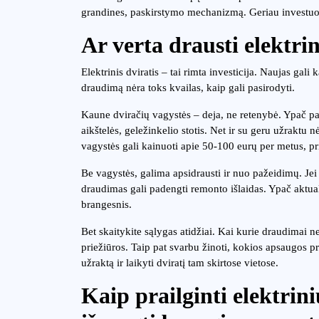
grandines, paskirstymo mechanizmą. Geriau investuoti
Ar verta drausti elektrin
Elektrinis dviratis – tai rimta investicija. Naujas gal
draudimą nėra toks kvailas, kaip gali pasirodyti.
Kaune dviračių vagystės – deja, ne retenybė. Ypač p
aikštelės, geležinkelio stotis. Net ir su geru užraktu 
vagystės gali kainuoti apie 50-100 eurų per metus, p
Be vagystės, galima apsidrausti ir nuo pažeidimų. Jei 
draudimas gali padengti remonto išlaidas. Ypač aktualu
brangesnis.
Bet skaitykite sąlygas atidžiai. Kai kurie draudimai 
priežiūros. Taip pat svarbu žinoti, kokios apsaugos pr
užraktą ir laikyti dviratį tam skirtose vietose.
Kaip prailginti elektrin