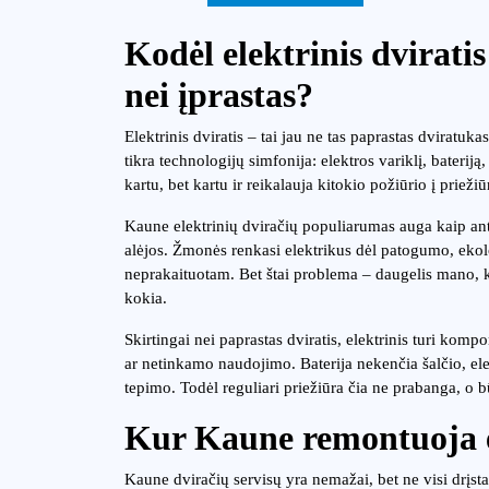
Kodėl elektrinis dvirati
nei įprastas?
Elektrinis dviratis – tai jau ne tas paprastas dviratuk
tikra technologijų simfonija: elektros variklį, bateriją
kartu, bet kartu ir reikalauja kitokio požiūrio į priežiū
Kaune elektrinių dviračių populiarumas auga kaip ant
alėjos. Žmonės renkasi elektrikus dėl patogumo, ekolo
neprakaituotam. Bet štai problema – daugelis mano, kad
kokia.
Skirtingai nei paprastas dviratis, elektrinis turi kom
ar netinkamo naudojimo. Baterija nekenčia šalčio, ele
tepimo. Todėl reguliari priežiūra čia ne prabanga, o b
Kur Kaune remontuoja e
Kaune dviračių servisų yra nemažai, bet ne visi drįsta