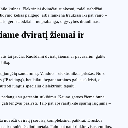
Achilo kulnas. Elektriniai dviračiai sunkesni, todėl stabdžiai
abdymo kelias pailgėjo, arba rankena traukiasi iki pat vairo –
iais, geri stabdžiai – ne prabanga, o gyvybės draudimas.
iame dviratį žiemai ir
ratis tai jaučia. Ruošdami dviratį žiemai ar pavasariui, galite
laiką.
visų jungčių sandarumą. Vanduo – elektronikos priešas. Nors
P reitingą), bet laikui bėgant tarpinės gali suskleisti, o
 sutepti jungtis specialiu dielektriniu tepalų.
ialių padangų su geresniu sukibimu. Kauno gatvės žiemą būna
s, gali lengvai paslysti. Taip pat apsvarstykite sparnų įsigijimą –
ta nuvežti dviratį į servisą kompleksinei patikrai. Druskos
se ir pradėti ėsdinti metalą. Taip pat patikrinkite visus guolius,