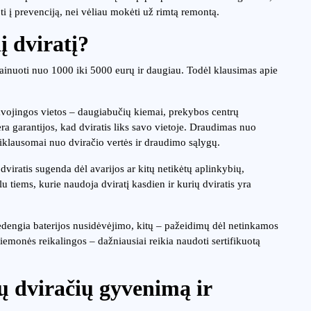
 į prevenciją, nei vėliau mokėti už rimtą remontą.
į dviratį?
i kainuoti nuo 1000 iki 5000 eurų ir daugiau. Todėl klausimas apie
avojingos vietos – daugiabučių kiemai, prekybos centrų
nėra garantijos, kad dviratis liks savo vietoje. Draudimas nuo
riklausomai nuo dviračio vertės ir draudimo sąlygų.
dviratis sugenda dėl avarijos ar kitų netikėtų aplinkybių,
 tiems, kurie naudoja dviratį kasdien ir kurių dviratis yra
nedengia baterijos nusidėvėjimo, kitų – pažeidimų dėl netinkamos
iemonės reikalingos – dažniausiai reikia naudoti sertifikuotą
ių dviračių gyvenimą ir