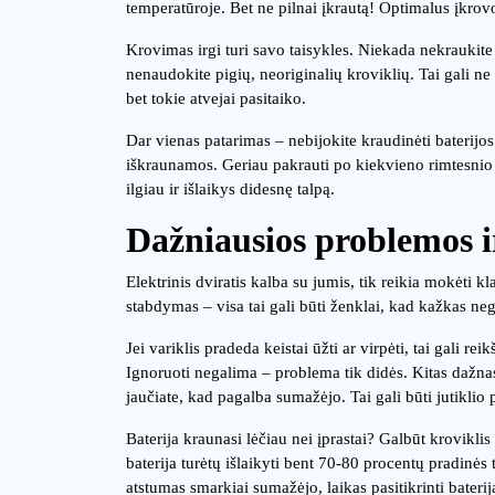
temperatūroje. Bet ne pilnai įkrautą! Optimalus įkrov
Krovimas irgi turi savo taisykles. Niekada nekraukite b
nenaudokite pigių, neoriginalių kroviklių. Tai gali ne 
bet tokie atvejai pasitaiko.
Dar vienas patarimas – nebijokite kraudinėti baterijos
iškraunamos. Geriau pakrauti po kiekvieno rimtesnio va
ilgiau ir išlaikys didesnę talpą.
Dažniausios problemos ir
Elektrinis dviratis kalba su jumis, tik reikia mokėti kl
stabdymas – visa tai gali būti ženklai, kad kažkas neg
Jei variklis pradeda keistai ūžti ar virpėti, tai gali r
Ignoruoti negalima – problema tik didės. Kitas dažnas
jaučiate, kad pagalba sumažėjo. Tai gali būti jutikli
Baterija kraunasi lėčiau nei įprastai? Galbūt kroviklis
baterija turėtų išlaikyti bent 70-80 procentų pradinė
atstumas smarkiai sumažėjo, laikas pasitikrinti baterij