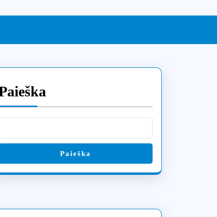
Paieška
Paieška