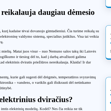
s reikalauja daugiau dėmesio
as, kurį kadaise tėvai dovanojo gimtadieniui. Čia turime reikalą su
, elektroninę valdymo sistemą, specialius jutiklius. Visa tai veikia
rą.
 mielių. Matai juos visur – nuo Nemuno salos takų iki Laisvės
giškumo ir tiesiog dėl to, kad į darbą atvažiuoti galima
 elektrinis dviratis priežiūros nereikalauja. Klaida! Ir dar
ponentų, kurie gali sugesti dėl drėgmės, temperatūros svyravimų
ktronika – vandens, o variklis gali išsikrauti dėl netinkamo
ūtinybė.
lektrinius dviračius?
 imtis elektrinių modelių. Kodėl? Nes čia reikia ne tik