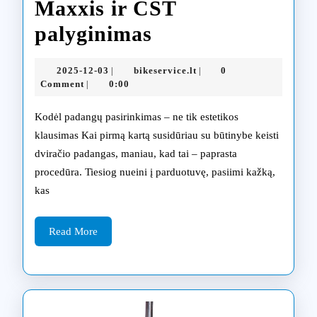
Maxxis ir CST
Dviračių
palyginimas
padangų
2025-
bikeservice.lt
2025-12-03
bikeservice.lt
0
|
|
keitimas:
12-
Comment
0:00
|
03
Continental,
Kodėl padangų pasirinkimas – ne tik estetikos
Maxxis
klausimas Kai pirmą kartą susidūriau su būtinybe keisti
dviračio padangas, maniau, kad tai – paprasta
ir
procedūra. Tiesiog nueini į parduotuvę, pasiimi kažką,
CST
kas
palyginimas
Read
Read More
More