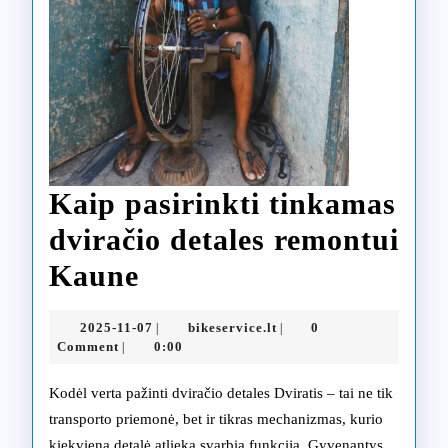
Kaip pasirinkti tinkamas
dviračio detales remontui
Kaip
Kaune
pasirinkti
2025-
bikeservice.lt
2025-11-07
bikeservice.lt
0
|
|
tinkamas
11-
Comment
0:00
|
07
dviračio
Kodėl verta pažinti dviračio detales Dviratis – tai ne tik
detales
transporto priemonė, bet ir tikras mechanizmas, kurio
kiekviena detalė atlieka svarbią funkciją. Gyvenantys