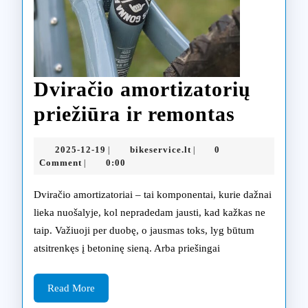
Dviračio amortizatorių
Dvirači
priežiūra ir remontas
amortiz
2025-
bikeservice.lt
2025-12-19
bikeservice.lt
0
|
|
priežiū
12-
Comment
0:00
|
19
ir
Dviračio amortizatoriai – tai komponentai, kurie dažnai
remont
lieka nuošalyje, kol nepradedam jausti, kad kažkas ne
taip. Važiuoji per duobę, o jausmas toks, lyg būtum
atsitrenkęs į betoninę sieną. Arba priešingai
Read
Read More
More