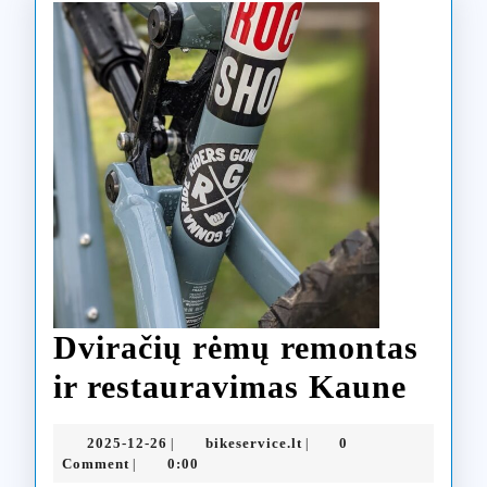
Dviračių rėmų remontas
Dvira
ir restauravimas Kaune
rėmų
2025-
bikeservice.lt
2025-12-26
bikeservice.lt
0
|
|
remo
12-
Comment
0:00
|
26