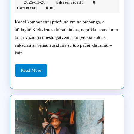
2025-
bikeservice.lt
2025-11-26
bikeservice.lt
0
|
|
SRAM
11-
Comment
0:00
|
26
komponentų
Kodėl komponentų priežiūra yra ne prabanga, o
priežiūra:
būtinybė Kiekvienas dviratininkas, nepriklausomai nuo
to, ar važinėja miesto gatvėmis, ar įveikia kalnus,
patarimai
anksčiau ar vėliau susiduria su tuo pačiu klausimu –
dviratininka
kaip
Read
Read More
More