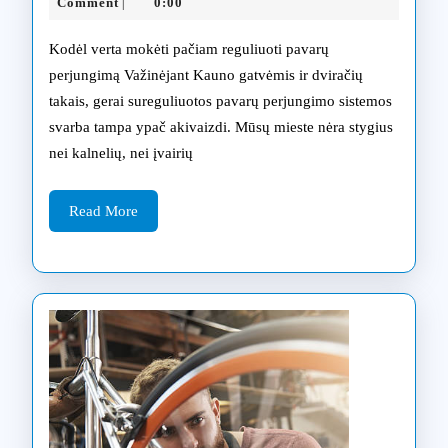
perjung
01-
Comment
0:00
|
21
sistemos
Kodėl verta mokėti pačiam reguliuoti pavarų
reguliav
perjungimą Važinėjant Kauno gatvėmis ir dviračių
takais, gerai sureguliuotos pavarų perjungimo sistemos
Kaune
svarba tampa ypač akivaizdi. Mūsų mieste nėra stygius
nei kalnelių, nei įvairių
Read
Read More
More