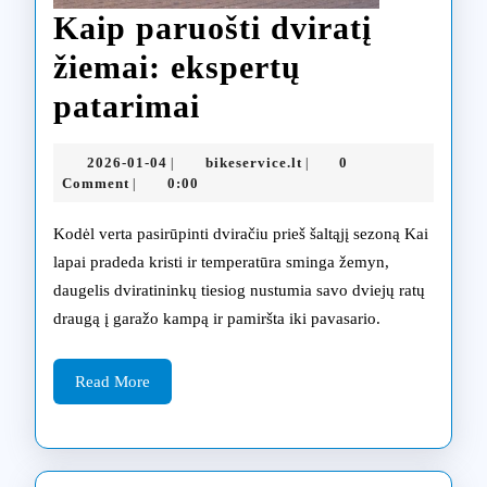
Kaip paruošti dviratį
žiemai: ekspertų
Kaip
patarimai
paruošti
2026-
bikeservice.lt
2026-01-04
bikeservice.lt
0
|
|
dviratį
01-
Comment
0:00
|
04
žiemai:
Kodėl verta pasirūpinti dviračiu prieš šaltąjį sezoną Kai
ekspertų
lapai pradeda kristi ir temperatūra sminga žemyn,
daugelis dviratininkų tiesiog nustumia savo dviejų ratų
patarimai
draugą į garažo kampą ir pamiršta iki pavasario.
Read
Read More
More