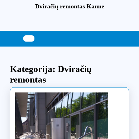
Skip
Dviračių remontas Kaune
to
content
Skip
to
content
Kategorija:
Dviračių
remontas