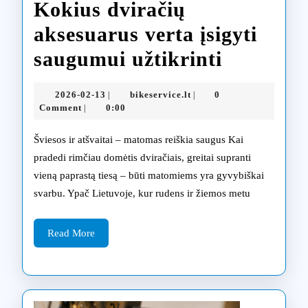
Kokius dviračių
aksesuarus verta įsigyti
Kokius
saugumui užtikrinti
dviračių
2026-
bikeservice.lt
2026-02-13
bikeservice.lt
0
|
|
aksesuar
02-
Comment
0:00
|
13
verta
Šviesos ir atšvaitai – matomas reiškia saugus Kai
įsigyti
pradedi rimčiau domėtis dviračiais, greitai supranti
vieną paprastą tiesą – būti matomiems yra gyvybiškai
saugumu
svarbu. Ypač Lietuvoje, kur rudens ir žiemos metu
užtikrint
Read
Read More
More