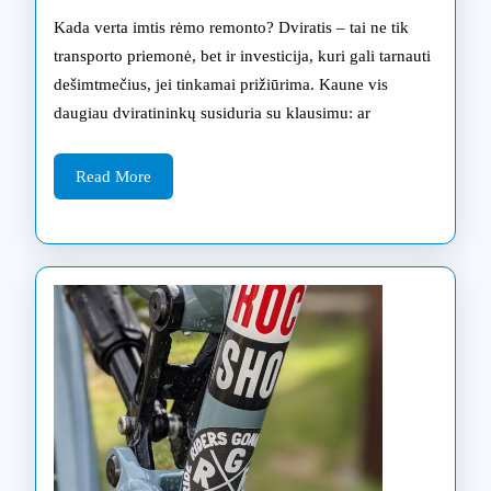
ir
Kada verta imtis rėmo remonto? Dviratis – tai ne tik
resta
transporto priemonė, bet ir investicija, kuri gali tarnauti
dešimtmečius, jei tinkamai prižiūrima. Kaune vis
Kaun
daugiau dviratininkų susiduria su klausimu: ar
Read
Read More
More