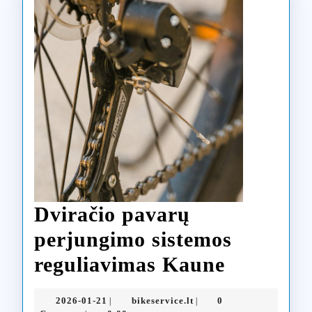
Dviračio pavarų
perjungimo sistemos
Dviračio
reguliavimas Kaune
pavarų
2026-
bikeservice.lt
2026-01-21
bikeservice.lt
0
|
|