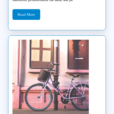
į
servisą
Read
Read More
More