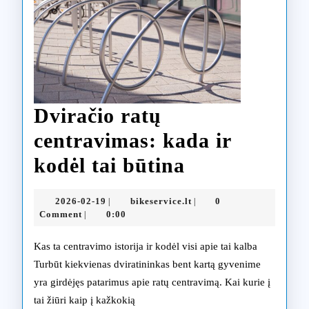
Dviračio ratų
centravimas: kada ir
Dviračio
kodėl tai būtina
ratų
2026-
bikeservice.lt
2026-02-19
bikeservice.lt
0
|
|
centravimas:
02-
Comment
0:00
|
19
kada
Kas ta centravimo istorija ir kodėl visi apie tai kalba
ir
Turbūt kiekvienas dviratininkas bent kartą gyvenime
yra girdėjęs patarimus apie ratų centravimą. Kai kurie į
kodėl
tai žiūri kaip į kažkokią