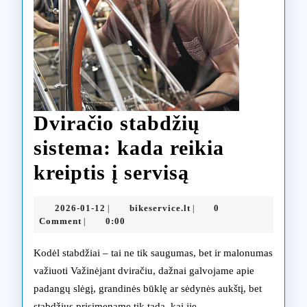
Dviračio stabdžių
sistema: kada reikia
Dviračio
kreiptis į servisą
stabdžių
2026-
bikeservice.lt
2026-01-12
bikeservice.lt
0
|
|
sistema:
01-
Comment
0:00
|
12
kada
Kodėl stabdžiai – tai ne tik saugumas, bet ir malonumas
reikia
važiuoti Važinėjant dviračiu, dažnai galvojame apie
padangų slėgį, grandinės būklę ar sėdynės aukštį, bet
kreiptis
stabdžius prisimename tik tada, kai jie